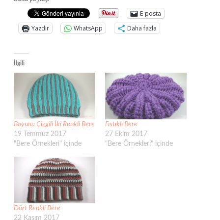
E-posta
Yazdır
WhatsApp
Daha fazla
İlgili
Boyuna Çizgili İki Renkli Bere
Fıstıklı Bere
19 Temmuz 2017
27 Ekim 2017
"Bere Örnekleri" içinde
"Bere Örnekleri" içinde
Dört Renkli Bere
22 Kasım 2017