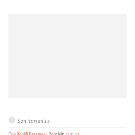
Son Yorumlar
Çok Renkli Basamaklı Bere
için
serpiles