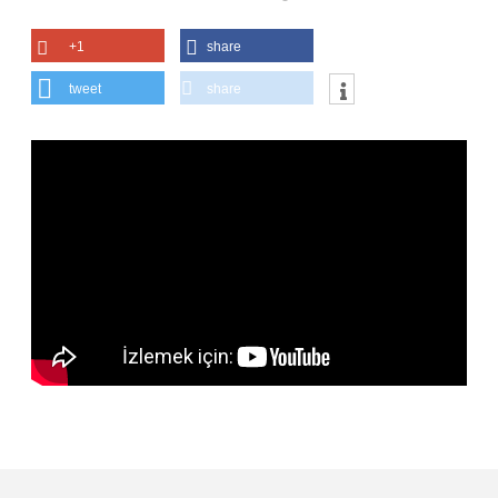
+1
share
tweet
share