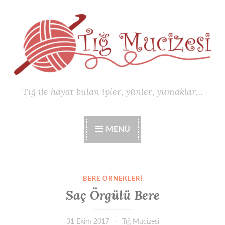
İçeriğe
geç
Tığ ile hayat bulan ipler, yünler, yumaklar…
MENÜ
BERE ÖRNEKLERI
Saç Örgülü Bere
31 Ekim 2017
Tığ Mucizesi