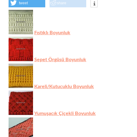
tweet
share
Fıstıklı Boyunluk
Sepet Örgüsü Boyunluk
Kareli/Kutucuklu Boyunluk
Yumuşacık Çiçekli Boyunluk