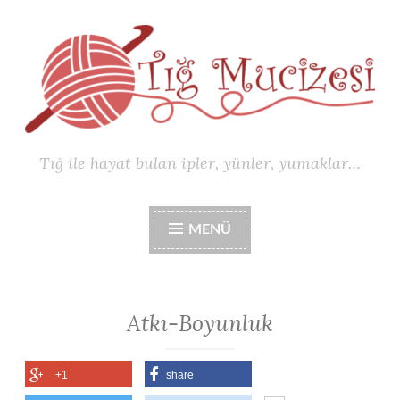
İçeriğe
geç
Tığ ile hayat bulan ipler, yünler, yumaklar…
MENÜ
Atkı-Boyunluk
+1
share