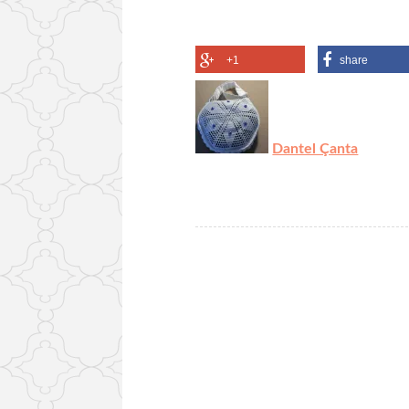
+1
share
Dantel Çanta