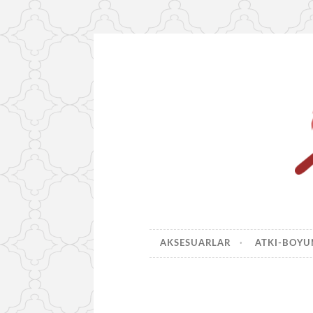
İçeriğe
geç
AKSESUARLAR
ATKI-BOY