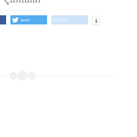
tweet
share