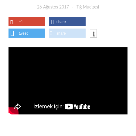
26 Ağustos 2017
Tığ Mucizesi
+1
share
tweet
share