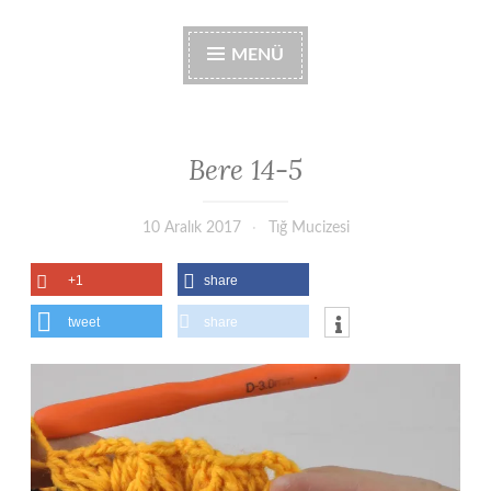
MENÜ
Bere 14-5
10 Aralık 2017
Tığ Mucizesi
+1
share
tweet
share