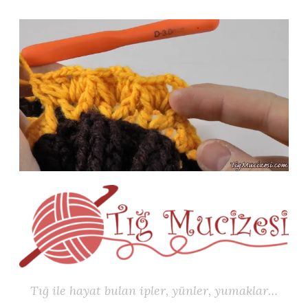
İçeriğe
geç
Tığ ile hayat bulan ipler, yünler, yumaklar…