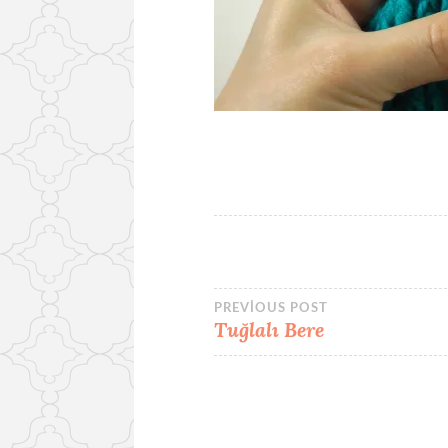
Yazı
PREVIOUS POST
Tuğlalı Bere
gezinmesi