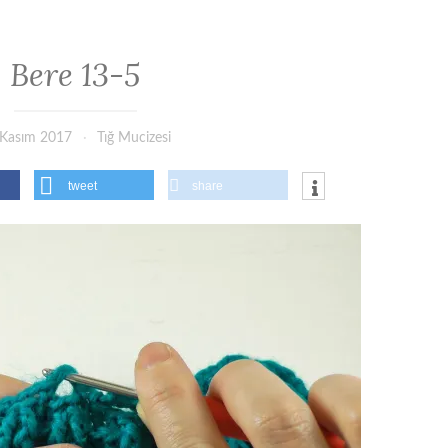
Bere 13-5
 Kasım 2017
Tığ Mucizesi
tweet
share