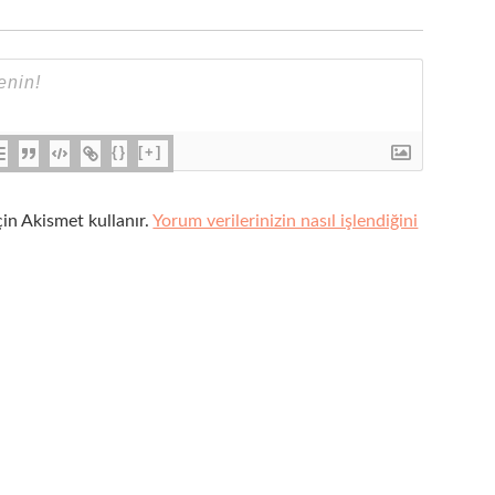
{}
[+]
çin Akismet kullanır.
Yorum verilerinizin nasıl işlendiğini