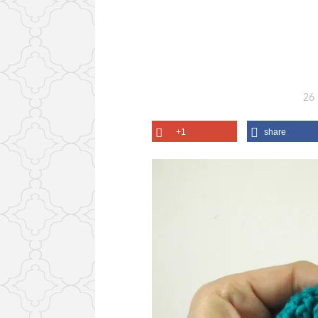
26
+1
share