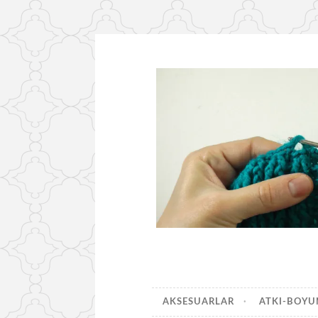
İçeriğe
geç
AKSESUARLAR
ATKI-BOY