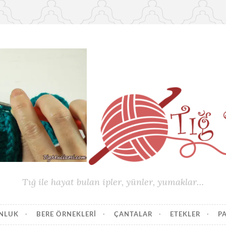
Tığ ile hayat bulan ipler, yünler, yumaklar…
UNLUK
BERE ÖRNEKLERI
ÇANTALAR
ETEKLER
P