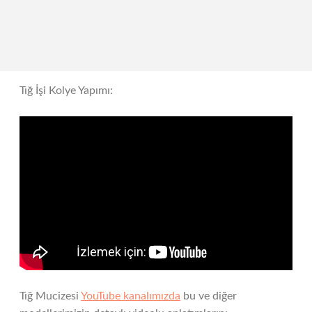
Tığ İşi Kolye Yapımı:
Tığ Mucizesi
YouTube kanalımızda
bu ve diğer