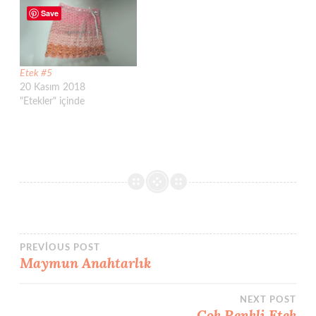
Save
Etek #5
20 Kasım 2018
"Etekler" içinde
Yazı
PREVIOUS POST
Maymun Anahtarlık
gezinmesi
NEXT POST
Çok Renkli Etek