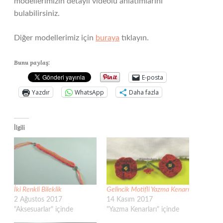
modellerimizin detaylı videolu anlatımlarını
bulabilirsiniz.
Diğer modellerimiz için
buraya
tıklayın.
Bunu paylaş:
E-posta
Yazdır
WhatsApp
Daha fazla
İlgili
İki Renkli Bileklik
Gelincik Motifli Yazma Kenarı
2 Ağustos 2017
14 Kasım 2017
"Aksesuarlar" içinde
"Yazma Kenarları" içinde