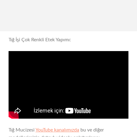
Tığ İşi Çok Renkli Etek Yapımı:
Tığ Mucizesi
YouTube kanalımızda
bu ve diğer