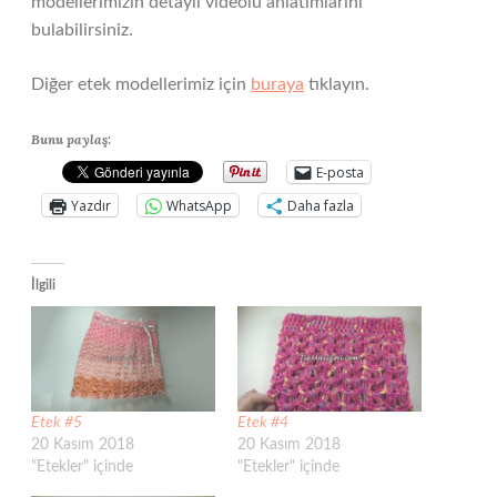
modellerimizin detaylı videolu anlatımlarını
bulabilirsiniz.
Diğer etek modellerimiz için
buraya
tıklayın.
Bunu paylaş:
E-posta
Yazdır
WhatsApp
Daha fazla
İlgili
Etek #5
Etek #4
20 Kasım 2018
20 Kasım 2018
"Etekler" içinde
"Etekler" içinde