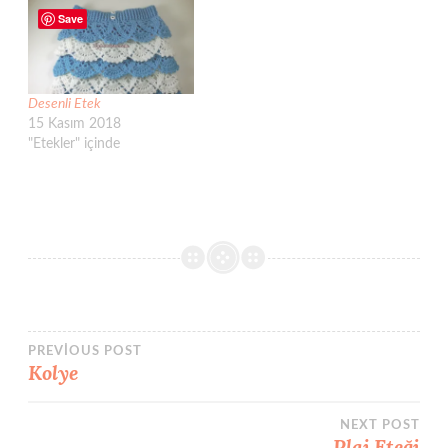
Save
Desenli Etek
15 Kasım 2018
"Etekler" içinde
Yazı
PREVIOUS POST
Kolye
gezinmesi
NEXT POST
Plaj Eteği