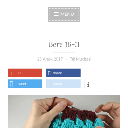
MENÜ
Bere 16-11
23 Aralık 2017
Tığ Mucizesi
+1
share
tweet
share