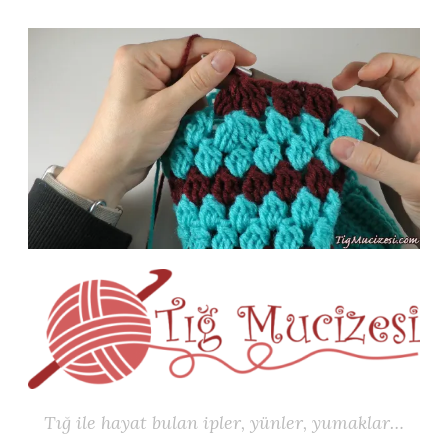
İçeriğe
geç
Tığ ile hayat bulan ipler, yünler, yumaklar…