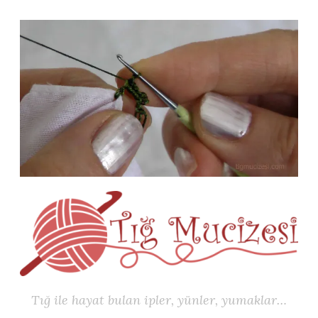
İçeriğe
geç
Tığ ile hayat bulan ipler, yünler, yumaklar…