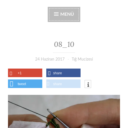
MENÜ
08_10
24 Haziran 2017
Tığ Mucizesi
+1
share
tweet
share