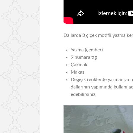
Dallarda 3 çiçek motifli yazma ke
Yazma (çember)
9 numara tığ
Çakmak
Makas
Değişik renklerde yazmanıza uy
dallarının yapımında kullanıla
edebilirsiniz.