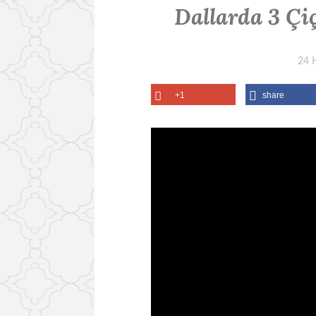
Dallarda 3 Çi
24 
+1
share