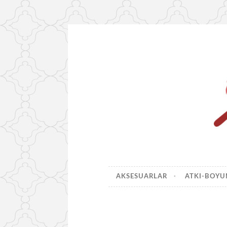
İçeriğe
geç
AKSESUARLAR
ATKI-BOY