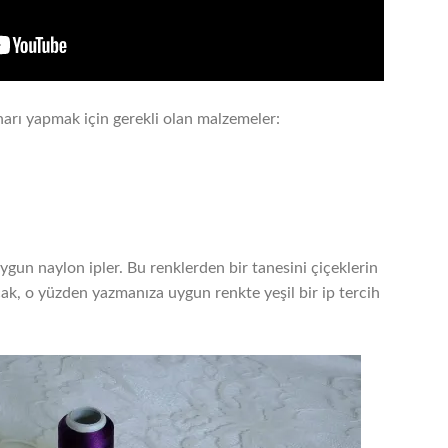
narı yapmak için gerekli olan malzemeler:
gun naylon ipler. Bu renklerden bir tanesini çiçeklerin
cak, o yüzden yazmanıza uygun renkte yeşil bir ip tercih