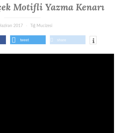
çek Motifli Yazma Kenarı
Haziran 2017
Tığ Mucizesi
tweet
share