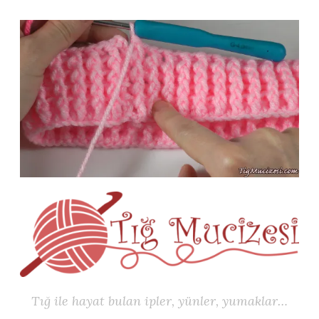
İçeriğe
geç
Tığ ile hayat bulan ipler, yünler, yumaklar…