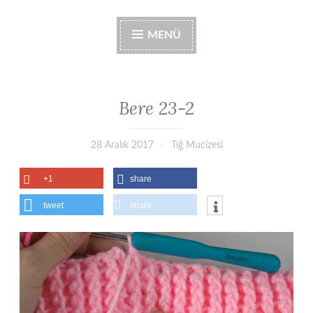
MENÜ
Bere 23-2
28 Aralık 2017
Tığ Mucizesi
+1
share
tweet
share