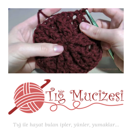
İçeriğe
geç
Tığ ile hayat bulan ipler, yünler, yumaklar…