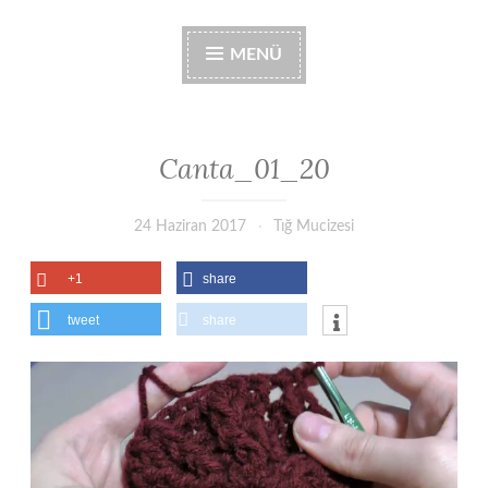
MENÜ
Canta_01_20
24 Haziran 2017
Tığ Mucizesi
+1
share
tweet
share