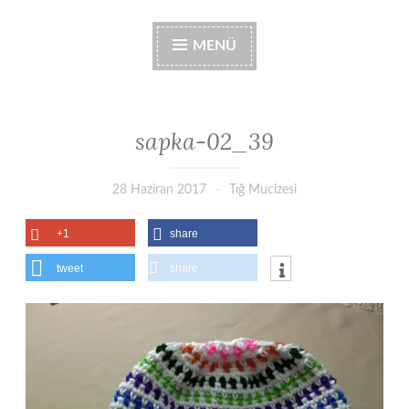
MENÜ
sapka-02_39
28 Haziran 2017
Tığ Mucizesi
+1
share
tweet
share