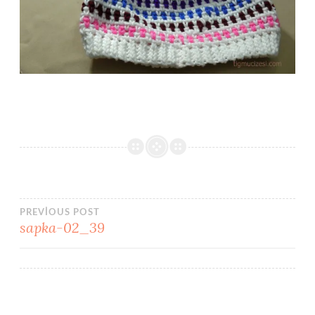
Yazı
PREVIOUS POST
sapka-02_39
gezinmesi