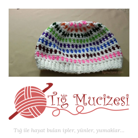
İçeriğe
geç
Tığ ile hayat bulan ipler, yünler, yumaklar…