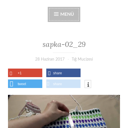
MENÜ
sapka-02_29
28 Haziran 2017
Tığ Mucizesi
+1
share
tweet
share