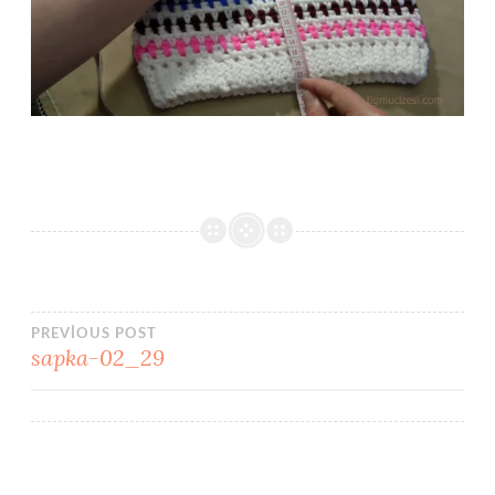
Yazı
PREVIOUS POST
sapka-02_29
gezinmesi