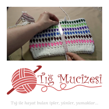
İçeriğe
geç
Tığ ile hayat bulan ipler, yünler, yumaklar…