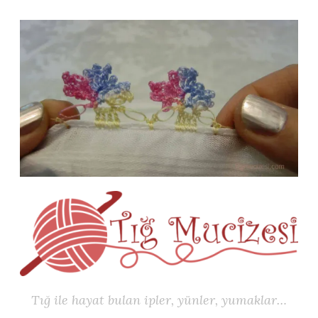
İçeriğe
geç
Tığ ile hayat bulan ipler, yünler, yumaklar…