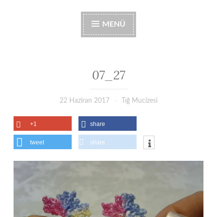
MENÜ
07_27
22 Haziran 2017
Tığ Mucizesi
+1
share
tweet
share