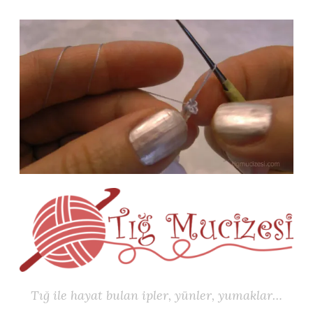
İçeriğe
geç
Tığ ile hayat bulan ipler, yünler, yumaklar…