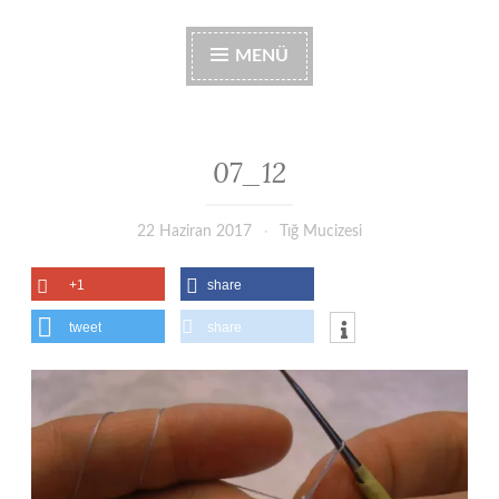
MENÜ
07_12
22 Haziran 2017
Tığ Mucizesi
+1
share
tweet
share