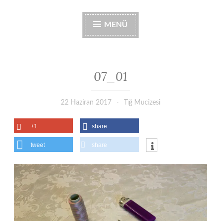
MENÜ
07_01
22 Haziran 2017
Tığ Mucizesi
+1
share
tweet
share