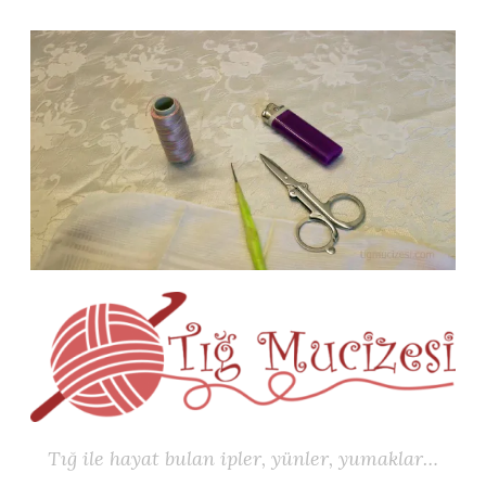
İçeriğe
geç
Tığ ile hayat bulan ipler, yünler, yumaklar…