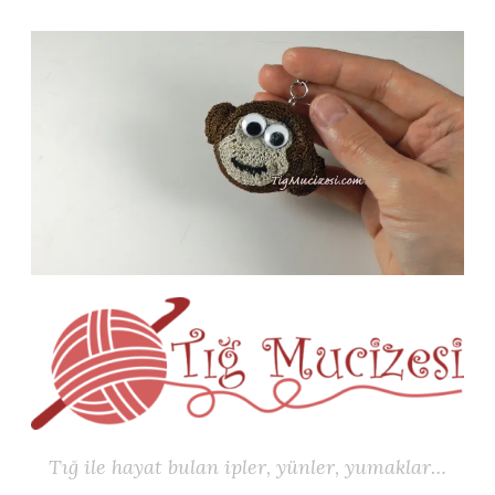
İçeriğe
geç
Tığ ile hayat bulan ipler, yünler, yumaklar…