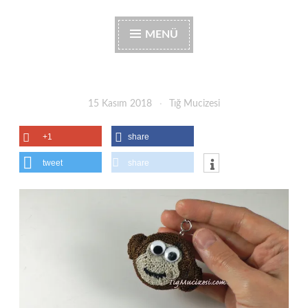
MENÜ
15 Kasım 2018
Tığ Mucizesi
+1
share
tweet
share