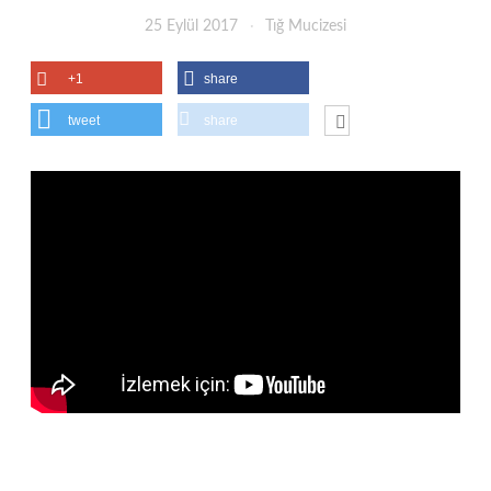
25 Eylül 2017
Tığ Mucizesi
+1
share
tweet
share