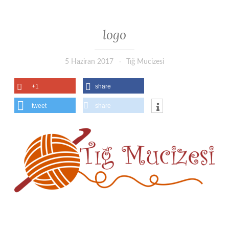
logo
5 Haziran 2017
Tığ Mucizesi
+1
share
tweet
share