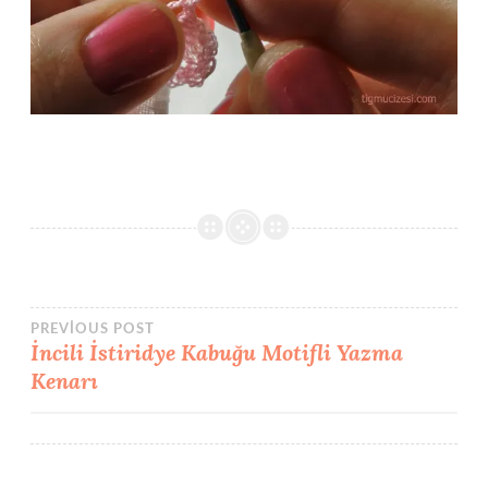
Yazı
PREVIOUS POST
İncili İstiridye Kabuğu Motifli Yazma
Kenarı
gezinmesi