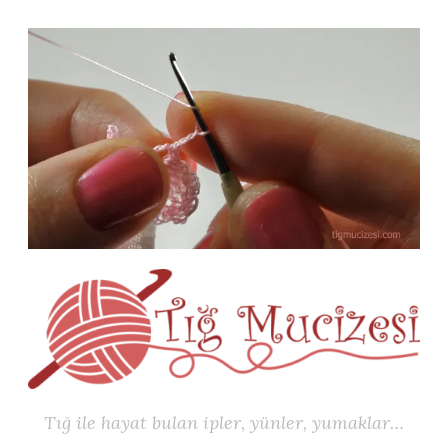
İçeriğe
geç
Tığ ile hayat bulan ipler, yünler, yumaklar…