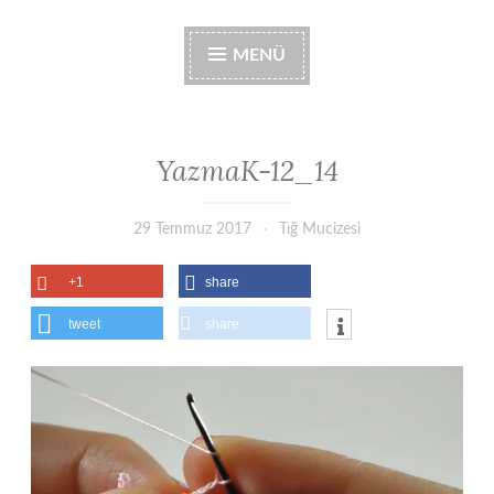
MENÜ
YazmaK-12_14
29 Temmuz 2017
Tığ Mucizesi
+1
share
tweet
share