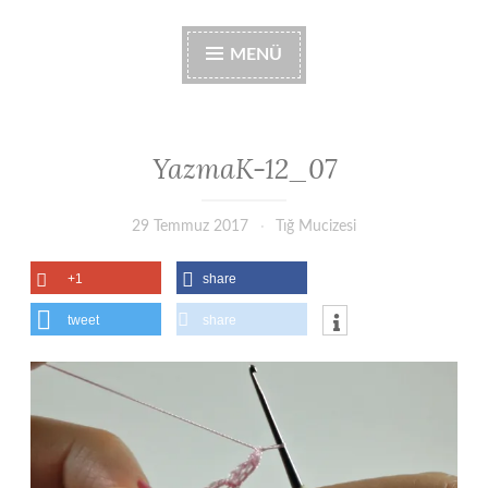
MENÜ
YazmaK-12_07
29 Temmuz 2017
Tığ Mucizesi
+1
share
tweet
share