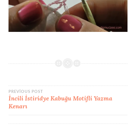
Yazı
PREVIOUS POST
İncili İstiridye Kabuğu Motifli Yazma
Kenarı
gezinmesi