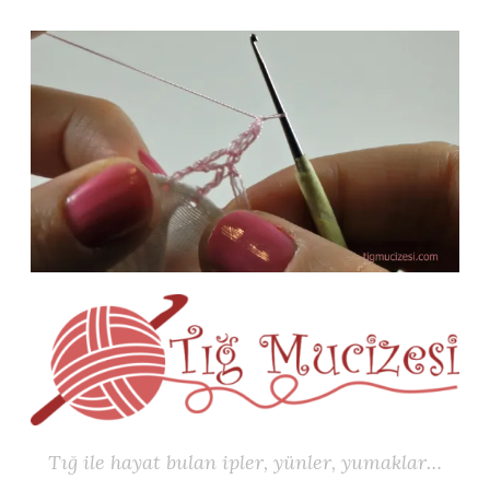
İçeriğe
geç
Tığ ile hayat bulan ipler, yünler, yumaklar…