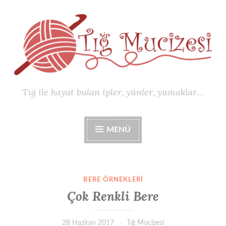
İçeriğe
geç
Tığ ile hayat bulan ipler, yünler, yumaklar…
MENÜ
BERE ÖRNEKLERI
Çok Renkli Bere
28 Haziran 2017
Tığ Mucizesi