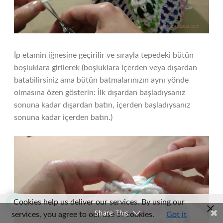
İp etamin iğnesine geçirilir ve sırayla tepedeki bütün
boşluklara girilerek (boşluklara içerden veya dışardan
batabilirsiniz ama bütün batmalarınızın aynı yönde
olmasına özen gösterin: İlk dışardan başladıysanız
sonuna kadar dışardan batın, içerden başladıysanız
sonuna kadar içerden batın.)
Cookies help us deliver our services. By using our
Share This
services, you agree to our use of cookies.
Got it