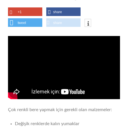
+1
share
tweet
share
Çok renkli bere yapmak için gerekli olan malzemeler:
Değişik renklerde kalın yumaklar