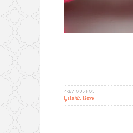
Yazı
PREVIOUS POST
Çilekli Bere
gezinmesi