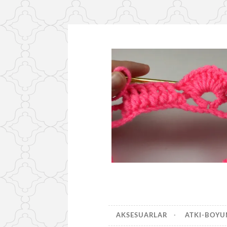
İçeriğe
geç
AKSESUARLAR
ATKI-BOY