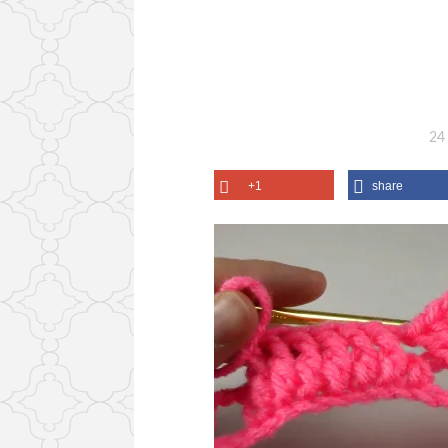
24
+1
share