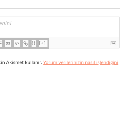
{}
[+]
çin Akismet kullanır.
Yorum verilerinizin nasıl işlendiğini