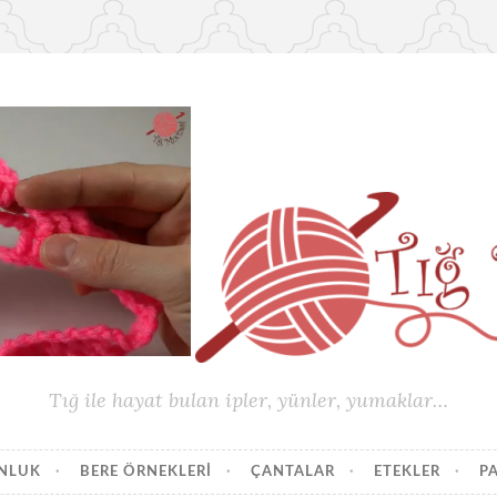
Tığ ile hayat bulan ipler, yünler, yumaklar…
UNLUK
BERE ÖRNEKLERI
ÇANTALAR
ETEKLER
P