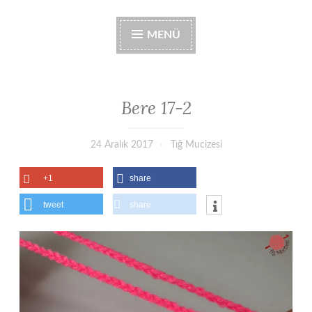
MENÜ
Bere 17-2
24 Aralık 2017
Tığ Mucizesi
+1
share
tweet
share