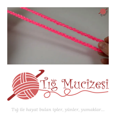
İçeriğe
geç
Tığ ile hayat bulan ipler, yünler, yumaklar…