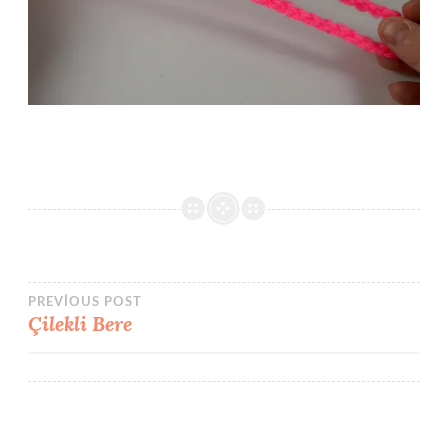
Yazı
PREVIOUS POST
Çilekli Bere
gezinmesi