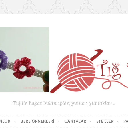
Tığ ile hayat bulan ipler, yünler, yumaklar…
UNLUK
BERE ÖRNEKLERI
ÇANTALAR
ETEKLER
P