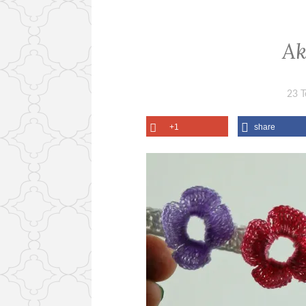
Ak
23 
+1
share