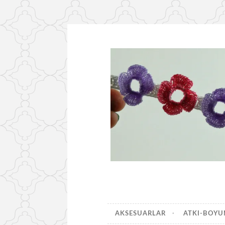
İçeriğe
geç
AKSESUARLAR
ATKI-BOY