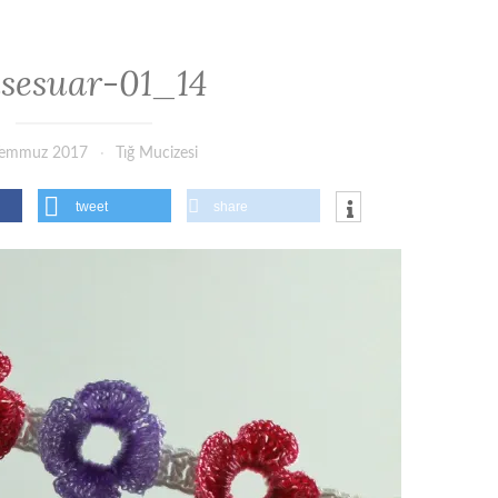
sesuar-01_14
Temmuz 2017
Tığ Mucizesi
tweet
share