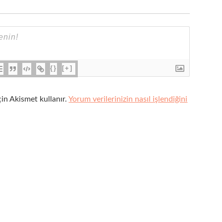
{}
[+]
çin Akismet kullanır.
Yorum verilerinizin nasıl işlendiğini