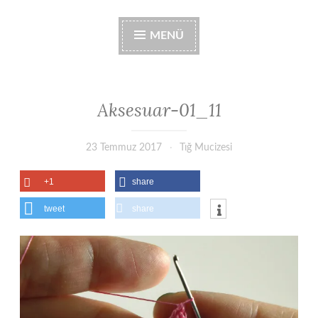
MENÜ
Aksesuar-01_11
23 Temmuz 2017
Tığ Mucizesi
+1
share
tweet
share