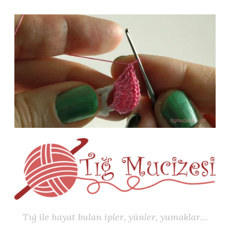
İçeriğe
geç
Tığ ile hayat bulan ipler, yünler, yumaklar…