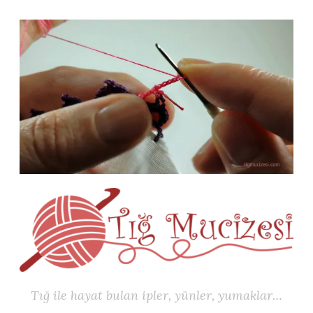
İçeriğe
geç
Tığ ile hayat bulan ipler, yünler, yumaklar…