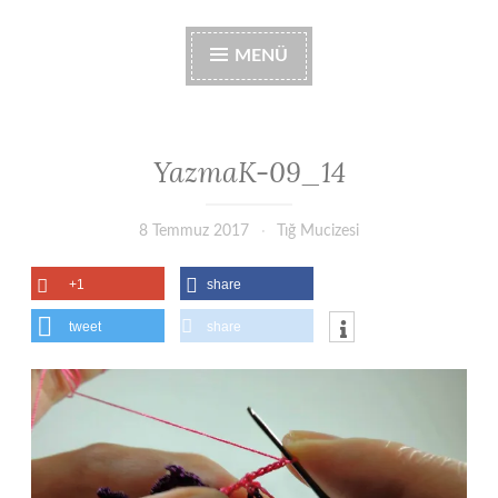
MENÜ
YazmaK-09_14
8 Temmuz 2017
Tığ Mucizesi
+1
share
tweet
share