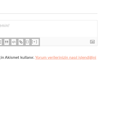
{}
[+]
çin Akismet kullanır.
Yorum verilerinizin nasıl işlendiğini