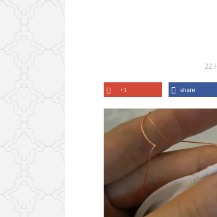
22 
+1
share