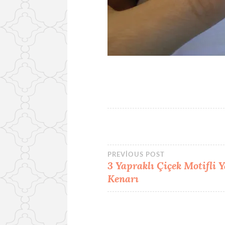
Yazı
PREVIOUS POST
3 Yapraklı Çiçek Motifli
Kenarı
gezinmesi