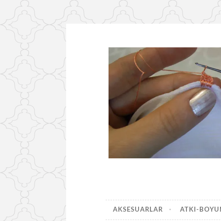
İçeriğe
geç
AKSESUARLAR
ATKI-BOY