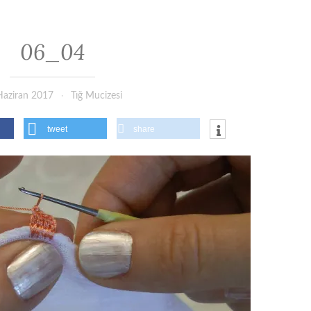
06_04
Haziran 2017
Tığ Mucizesi
tweet
share