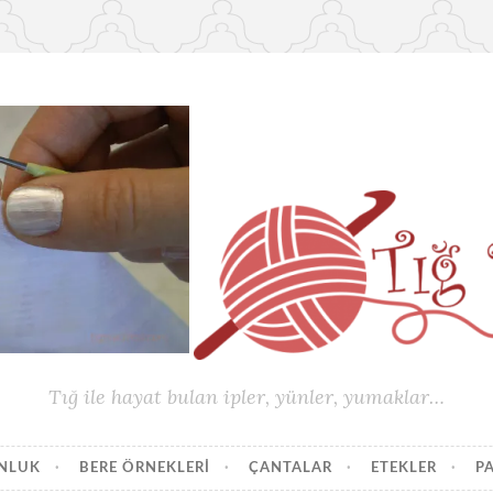
Tığ ile hayat bulan ipler, yünler, yumaklar…
UNLUK
BERE ÖRNEKLERI
ÇANTALAR
ETEKLER
P