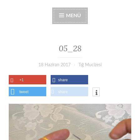
MENÜ
05_28
18 Haziran 2017
Tığ Mucizesi
+1
share
tweet
share