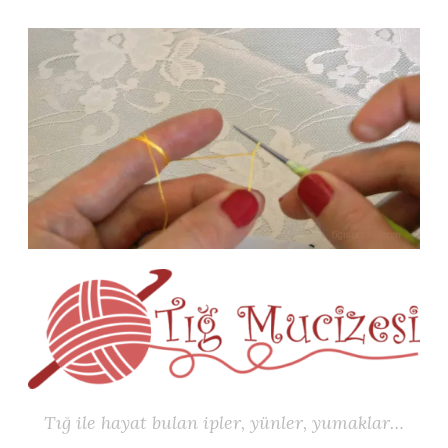
İçeriğe
geç
Tığ ile hayat bulan ipler, yünler, yumaklar…