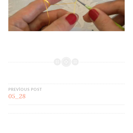
Yazı
PREVIOUS POST
05_28
gezinmesi