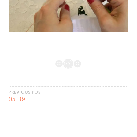
Yazı
PREVIOUS POST
05_19
gezinmesi