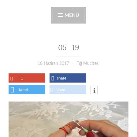
MENÜ
05_19
18 Haziran 2017
Tığ Mucizesi
+1
share
tweet
share