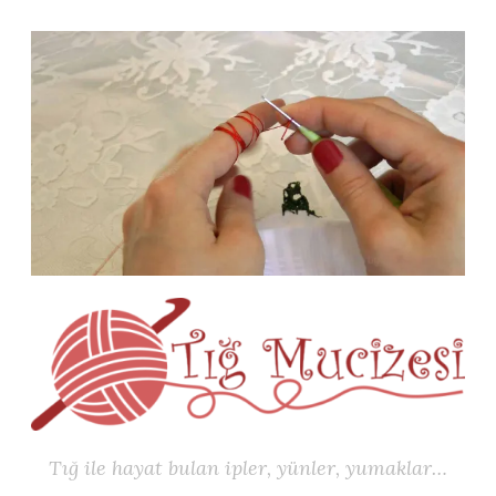
İçeriğe
geç
Tığ ile hayat bulan ipler, yünler, yumaklar…