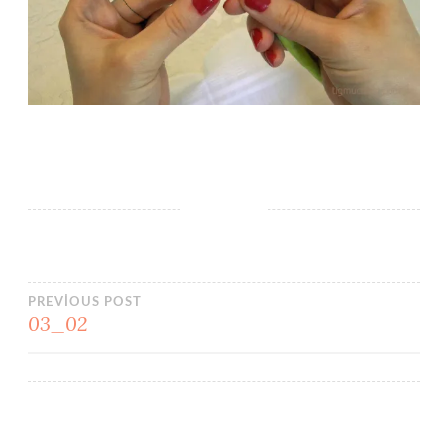
Yazı
PREVIOUS POST
03_02
gezinmesi