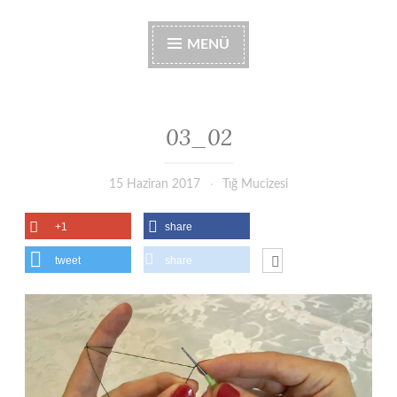
MENÜ
03_02
15 Haziran 2017
Tığ Mucizesi
+1
share
tweet
share