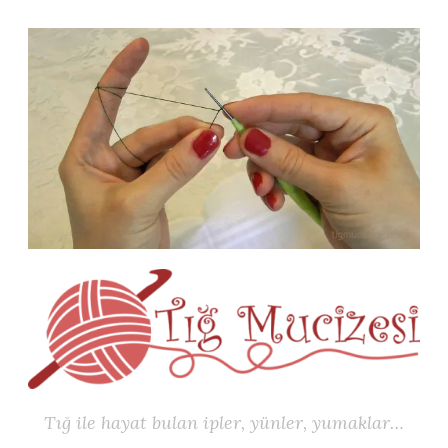
İçeriğe
geç
Tığ ile hayat bulan ipler, yünler, yumaklar…