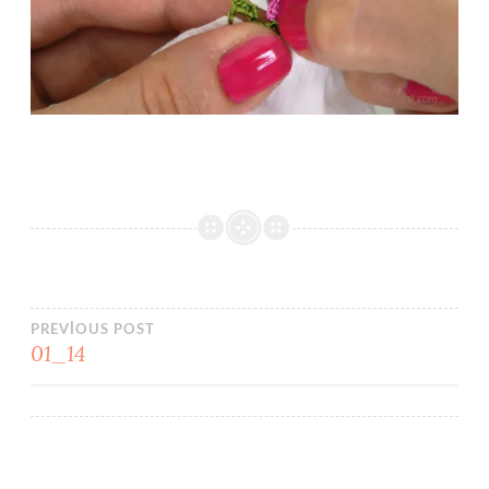
Yazı
PREVIOUS POST
01_14
gezinmesi