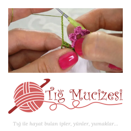
İçeriğe
geç
Tığ ile hayat bulan ipler, yünler, yumaklar…