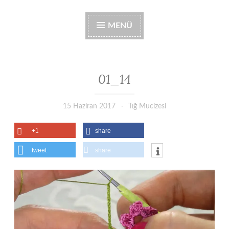
MENÜ
01_14
15 Haziran 2017
Tığ Mucizesi
+1
share
tweet
share